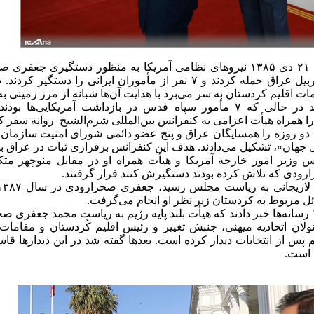
در نیمه شب ۲۱ دی ۱۳۸۵ نیروهای نظامی آمریکا به منظور دستگیری
اسلامی در اربیل عراق حمله کردند و ۷ نفر از مأموران ایرانی
ات اقلیم کردستان به سر می‌برد با هدایت آن‌ها شبانه از مرز زمینی 
چهار ماه بعد در حالی که ۷ مأمور سپاه قدس در بازداشت آمریک
همراه هیأت اعزامی به کنفرانس بین‌المللی شرم‌الشیخ روانه سفر ک
 دو روزه را همسايگان عراق و پنج عضو دائمی شورای امنيت سازما
هان»، تشکيل می‌دادند. هدف این کنفرانس برقراری ثبات در عراق بو
ایس وزیر امور خارجه آمریکا و هیأت همراه او در مقابل منوچهر م
ودی که تلاش کرده بودند دستگیرش کنند قرار گرفتند.
ل مربوط به کردستان زیر نظر او انجام می‌گرفت.
در آبان ۱۳۹۲ رسانه‌ها خبر دادند که هیأت بلند پایه رژیم به ریاست محمد جعف
ولان اتحادیه میهنی، جنبش تغییر و رئیس اقلیم کُردستان و مقا
پس از انتخابات دیدار کرده است. بعدها گفته شد در این دیدارها قا
 است.