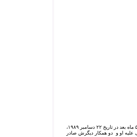
نظام اسلامی در معامله‌ای کثیف با دولت اتریش قادر شد او را به تهران بازگرداند. ۵ ماه بعد در تاریخ ۲۲ دسامبر ۱۹۸۹،
 علیه او و دو همکار دیگرش صادر