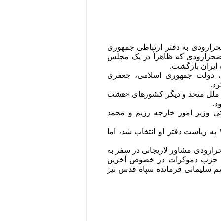
 جعفری صحرارودی به دفتر ارتباطی جمهوری
 را دستگیر کردند. صحرارودی که ظاهراً در یک مجلس
به ایران بازگشت.
ایی‌ها بودند، دولت جمهوری اسلامی، جعفری
رد.
ن ملل متحد و ديگر کشورهای «هشت
د.
تکی وزیر امور خارجه رژیم و محمد
پس از آن‌که لاریجانی به ریاست مجلس رسید، جعفری صحرارودی در سال ۱۳۸۷ به ریاست دفتر او انتخاب شد، اما
ری صحرارودی مشاور لاریجانی در سفر به
مات حزب دموکرات در خصوص آخرین
سم سلیمانی فرمانده سپاه قدس نیز