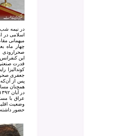
میهمانی مقام
صحرارودی را 
اين کنفرانس
قدرت صنعتی ج
کوندالیزا ر
جعفری صحرار
همچنان مسائ
عراق با مسئ
وضعیت اقلیم 
حضور داشته