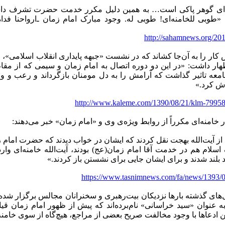
‌ای گوهر پاکی است… به همین دلیل مکرر خدمت حضرت تشرف داشت
طوبی للخامنه‌ای! طوبی له. وجود مبارک امام زمان ـ‌ارواحنا فداه
http://sahamnews.org/20
تنه ۸۸ اظهار داشت: «در این دو دوره اتصال به امام زمان و سیمی که ا
امعه تاثیر گذاشت که آرامش را به دل مومنان بازگرداند و رعب و و
ش کرد.»
http://www.kaleme.com/1390/08/21/klm-79958
 خامنه‌ای مکرراً از روابط ویژه‌ی وی و «امام زمان» خبر می‌دهند:‌
از آیت‌الله بهجت نقل کردند که ایشان در خواب دیدند که حضرت امام
سلام هم در خدمت آقا امام زمان(عج) بودند،‌ آیت‌الله خامنه‌ای وا
د بلند شدند و برای ایشان جایی برای نشستن باز کردند.»
https://www.tasnimnews.com/fa/news/1393/
ای گذشته بارها نزدیکان بیت‌رهبری و سخنرانان مجالس برگزار شده 
ه عنوان «سید خراسانی» نام‌برده‌اند که پیش از ظهور امام زمان قیام
این ادعاها با وجود مخالفت صریح بعضی از مراجع، هیچ‌گاه از سوی خامن