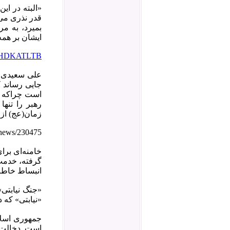
بمیرد، به م
ایشان بر همه
4LDHDKATLTB
علی سعیدی نم
جایی رساند ک
است چراکه ح
رهبر را تنها
زمان(عج) از چ
/news/230475
خامنه‌ای برا
گرفته، خدمت
انبساط خاطر 
«جنگ‌ نیابتی
«نیابتی» که 
جمهوری اسلا
است. دخالت‌ه