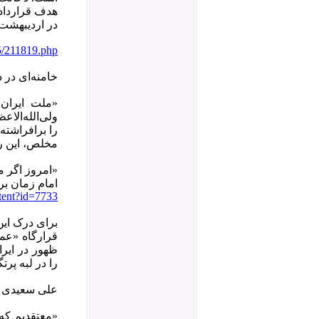
هدف قراردادن
در اردیبهشت‌
05/211819.php
خامنه‌ای در د
«ملت ایران 
ولى‌الله‌الا
را برافراشته
مخلص، این را
«امروز اگر م
امام زمان براى
ntent?id=7733
برای درک این 
قرارگاه «عما
ظهور در ایرا
را در لبه‌ پر
علی سعیدی نم
«معتقدیم که