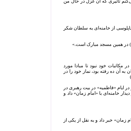
ی‌کنم تأثیری که آن غزل در حال من
سطه‌ی چاپلوسی از خامنه‌ای به سلطان شکر
ج) در همین مسجد مبارک است.»
 مکاتبات خود نبود تا مبادا مورد
 به آن ده رفته بود، نماز خود را در
لاسلام کاظم صدیقی (۳) رئیس سابق دادگاه انتظامی قضات در سال ۱۳۸۷ و در ایام «فاطمیه» در بیت رهبری در
ار خامنه‌ای با «امام زمان» داد و
م زمان» خبر داد و به نقل از یکی از