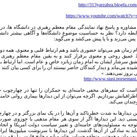
http://313yarzahra.blogfa.com
https://www.youtube.com/watch?v
ی مشاوره و پاسخ نهاد نمایندگی مقام معظم رهبری در دانشگاه ها، در 
ابطه دارد؟ نظر به حساسیت موضوع دانشگاه‌ها و آگاهی بیشتر دانشج
پس می‌زند و با پا پیش می‌کشد و می‌گوید:‌
مام زمان هم می‌تواند حضوری باشد و هم ارتباط قلبی و معنوی. همه د
ط عمیق روحی و معنوی برقرار کنند و به یقین مقام معظم رهبری بی
ق سرشار ایشان به امام زمان زبانزد خاص و عام است. اما ارتباط ب
شیده می‌ماند و دیدار کنندگان حاضر نیستند آن را برای کسی بیان کنند 
 بروز نمی‌دهند. »
http://www.siasi.porsemani
ی است که سفرهای مخفی خامنه‌ای به جمکران را تنها در چهارچوب خ
طرافیانش بپردازیم. اگرچه می‌توان از این دیدار‌ها بیماری روانی خام
چندان می‌کند.
ن دیدار‌ها به شدت خطرناکند و آن‌ها را در یک نمای بزرگتر و در چها
ایستی دید. این دیدارها اگر از سوی هر مقام مذهبی یا حوزوی صور
 توجه به مسئولیت‌های خامنه‌ای و تغییر سیاست دولت آمریکا و اتح
اید به سادگی از آن‌ها گذشت. این دیدار‌ها با سرنوشت میلیون‌ها ایران
یهن‌مان و همچنین منطقه حساس خاورمیانه و خلیج فارس را رقم بزنند