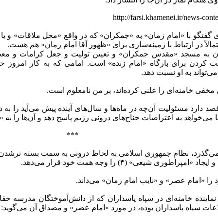
http://farsi.khamenei.ir/news-con
ی گفتگو با «امام زمان» به «جمکران» که در واقع «محل ملاقات» و ی
تمالاً در ارتباط با زمینه‌سازی برای «ظهور آقا امام زمان» هم هست.
 به مسجد «مقدس جمکران» و تعیین تولیت و جعل کرامات و معج
کردن برای بارگاه «امام زنده» است. امامی که به کار امروز خامن
می‌تواند به او نسبت دهد.
ی مخفی خامنه‌ای را علنی کرده‌اند، بر من نامعلوم است.
 قصد دارد مسئولیت آن‌چه در ماه‌ها و سال‌های آینده پیش می‌آید را ب
آیا می‌خواهد به اعتراضات جناح‌های درونی رژیم پاسخ دهد و آن‌ها را به 
***
ی‌گذرد، نظام جمهوری اسلامی به لحاظ درونی به سمت بسته تر‌شدن م
مپراطوری شیعی» (۴) را وجه همت خود قرار می‌دهد.
 را «امام عصر» و «نایب امام زمان» می‌داند.
ماینده خامنه‌ای در سپاه پاسداران که از دانش‌آموختگان مدرسه ح
ت سپاه پاسداران بوده، در مورد «امام عصر» و مصداق آن می‌گوید:‌