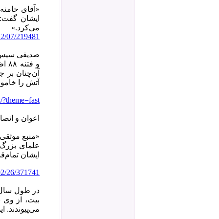
«آقای خامنه
ایشان گفت: «
می‌کرد.»
12/07/219481
و ف
آن‌چنان بر ج
آتش را خامو
/?theme=fast
اعوان و انصار
«منبع موثقی 
علمای بزرگ ا
ایشان تمام‌ق
02/26/371741
در طول سال‌ه
بیت، از وی ب
می‌پیوندند. 