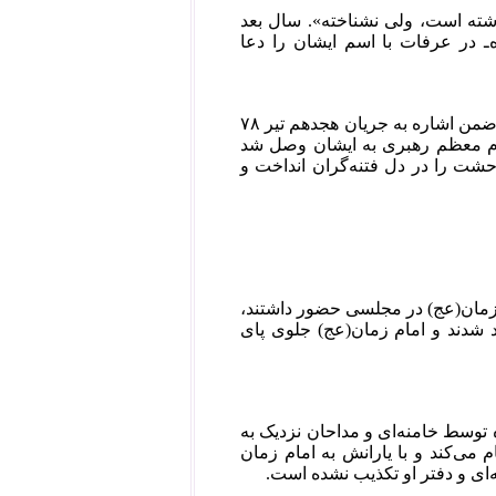
ه است، ولی نشناخته». سال بعد
‌ـ در عرفات با اسم ایشان را دعا
صدیقی سپس کار را به آن‌جا کشاند که در نشست «جبهه پایداری انقلاب اسلامی»، ضمن اشاره به جریان هجدهم تیر ۷۸
ز مقام معظم رهبری به ایشان وصل شد
حشت را در دل فتنه‌گران انداخت و
 زمان(عج) در مجلسی حضور داشتند،‌
رد شدند و امام زمان(عج) جلوی پای
توسط خامنه‌ای و مداحان نزدیک به
 می‌کند و با یارانش به امام زمان
ه‌ای و دفتر او تکذیب نشده است.