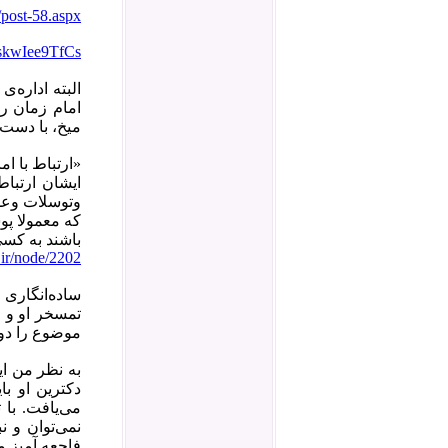
/post-58.aspx
=skwIee9TfCs
البته اداره‌
امام زمان ر
میخ، با دست 
«ارتباط با ا
ایشان ارتبا
وتوسلات وعش
که معمولا پو
باشند به کسی
.ir/node/2202
ساده‌‌انگار
تمسخر او و ا
موضوع را دو
به نظر من ای
دکترین او ب
می‌یافت. با
نمی‌توان و نب
فاجعه آمیز م