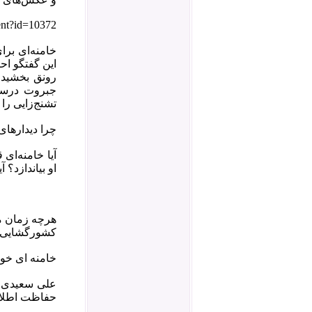
‌‌
tent?id=10372
خامنه‌ای برا
این گفتگو اح
رونق بخشیدن
جبروت درست 
تشنج‌زایی را 
چرا دیدار‌ها
آیا خامنه‌ای
او بیاندازد؟ 
هرچه زمان م
کشورگشایی و ایجاد «ا
خامنه ای خود
علی سعیدی ن
حفاظت اطلاعا