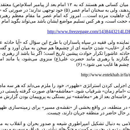
«البته در این میان کسانی هم هستند که به ۱۲ امام بعد از
قدر نذری می‌دهند، ولی به سخنان امام عصر (۵) خود توجه
رگ جاهلیت مرده است.... امروز که امام عصر ما مقام معظم رهبری 
 حجت است، و هر کس تسلیم مواضع ایشان باشد می‌تواند بگوید امام
http://www.freezepage.com/143844321
اینده ولی فقیه در سپاه پاسداران با طرح این سؤال که «آیا حادثه عا
ه از «غایب» شدن خامنه ای از چشم‌ها هم سخن به میان آورد و گفت:
ادثه عاشورا تکرار حوادث پیشین تاریخ است؛ اگر بنا باشد از رهب
 بگذارند یا رهبری مانند حضرت علی(ع) منزوی می‌شود، یا مانند ام
شم‌ ها غایب می ‌شود.» (۶)
http://www.entekhab.ir/fa
ی اجرایی کردن استراتژی «ظهور»، خود را ملزم می‌داند که هر سه ما
 «امام زمان» شرفیاب شود. «معاشقه‌«های صورت گرفته بایستی در هم
خامنه‌ای بعد از هر «معاشقه» نیز بستگی به پروپیمان بودن گزارش م
» در منطقه، در واقع بخشی از «نقشه‌ی مسیر» برای زمینه‌سازی ظهور
در حال حاضر در منطقه جریان دارند، چیست.
می به دنبال تشکیل امپراطوری شیعه و صدور بحران و انقلاب به م
ای رژیم در بحرین و کویت و جنگ‌های نیابتی در عراق و سوریه و یمن ا