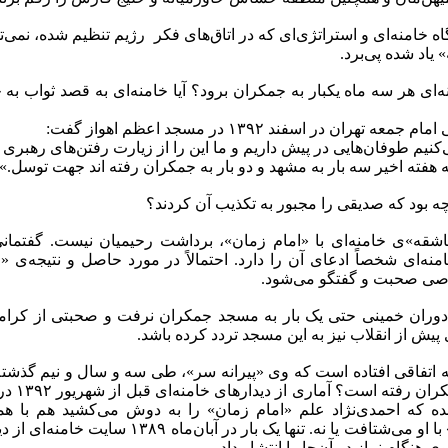
اه خامنه‌ای و استراتژی‌ای که در اتاق‌های فکر رژیم تنظیم شده، نمی‌تو
 یاد شده پی‌برد.
نه‌ای هر سه ماه یکبار به جمکران برود؟ آیا خامنه‌ای به قصد ثواب ب
 تهران در اسفند ۱۳۹۲ در مسجد اعظم اهواز گفت:
یم طوفان‌هایی در پیش داریم و ما این را از زیارت رفتن‌های رهبری
هفته اخیر سه بار به مشهد و دو بار به جمکران رفته اند جهت توسل.»
 چه بود که صدیقی را مجبور به تکذیب آن کردند؟
قه»‌ی خامنه‌ای با «امام زمان»، برداشت رحیمیان نیست. گفتم
امنه‌‌ای شخصاً ادعای آن را دارد. احتمالاً در مورد حاصل و نتیجه‌ی
ی صحبت و گفتگو می‌شود.
 دوران خمینی حتی یک بار به مسجد جمکران نرفت و صحبتی از کرا
یش از انقلاب نیز به این مسجد تردد کرده باشد.
ه اتفاقی افتاده است که وی «پیرانه سر»، طی سه و سال و نیم گذشته
۱۳ بار 
ده که احمدی‌نژاد علم «امام زمان» را به دوش می‌کشید هم با هم
«عشق‌بازی» با او می‌شتافت یا نه. تنها یک 
هنگام نماز در آن‌جا را انتشار داد.