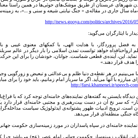
 شهرهای عربستان از طریق موشک‌های حوثی‌ها در همین راستا معنا پ
ماه سال جاری در مقاله‌ی « جنگ نیابتی شیعه و سنی و ...»، به زمینه‌‌
http://news.gooya.com/politics/archives/2016/
یدار با ایثارگران می‌گوید:
به فضل پروردگار، با هدایت الهى، با کمکهاى معنوى غیبى و با 
عظم ارواحنافداه خواهد توانست تمدن اسلامى را بار دیگر در عالم سرب
 نماید. این، آینده‌ى قطعى شماست. جوانان، خودشان را براى این حرکت
 هدف قرار دهند.»
ا مى‌بینیم در هر نقطه‌ى دنیا ظلم و بى‌عدالتى و تبعیض و زورگویى وجو
 مبارزه با آنها مى‌آید. اگر ما سرباز امام زمانیم، باید خود را براى مبارز
http://farsi.khamenei.ir/speech-co
دیدگاه بایستی به گفته‌های نماینده‌های خامنه‌ای توجه کرد که با فراغ‌ب
ر» که سر نخ آن در دست بیت‌رهبری و مجتبی خامنه‌ای قرار دارد یکی
ن است. ترویج ادبیات ظهور پشتوانه‌ی ایدئولوژیک سیاست مداخله‌گرا
تگاه جنگی منطقه‌ای قرار می‌دهد.
اینده خامنه‌ای در سپاه پاسداران در مورد زمینه‌سازی حکومت جهانی
 این انقلاب زمینه‌ساز حکومت جهانی امام عصر (عج) می‌باشد چرا 