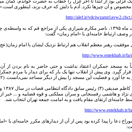
یک غزلی بود از ابتدا تا آخر غزل را خطاب به حضرت خواندم، گمان م
 مخصوص و آن چیزها نکرد. آدم با دلش که حرف بزند، اینطوری است.»
http://alef.ir/vdciwzarut1avw2.cbc
در اردیبهشت ماه ۱۳۹۵، ناصر مکارم شیرازی یکی از مراجع قم که به وا
ر وصف ارتباط خامنه‌ای با «امام زمان» گفت:‌
ل موفقیت رهبر معظم انقلاب هم ارتباط نزدیک ایشان با امام زمان(ع
http://www.entekhab.ir/fa
ً به مسجد جمکران اعتقاد نداشت و حتی حاضر به نام بردن از آن در
ار گیرد. وی پیش از انقلاب تنها یک بار که برای دیدار با مردم جمکران
ه جا آورد و فضلیت این مسجد را بیش از دیگر مساجد نمی‌دانست. (۲)
حجت‌ا
ژاد و هاشمی رفسنجانی و سران مملکتی و قوه قضاییه و ... خبر از دید
ط خامنه‌ای ارتقای مقام یافت و به امامت جمعه تهران انتخاب شد.
http://www.entekhab.ir/
اخ دعا را پیدا کرده بود پس از آن از دیدارهای مکرر خامنه‌ای با «اما
ت: