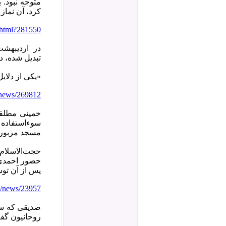
متوجه نبود. 
کرد، آن نماز
t.html?281550
تبدیل شده، د
«یکی از دلای
/news/269812
خمینی مطلقا
سوءاستفاده قر
مسجد مزبور ب
حضور احمدی ن
پس از آن توس
fa/news/23957
صدیقی که سور
روحانیون گف