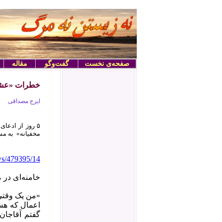
صفحه‌ی نخست
گفت‌وگو
مقاله
خطرات «عشق‌ب
ایرج مصداقی
مخفیانه» به مس
ews/479395/14
خامنه‌ای در 
«من یک وقتی 
اعمال که هست