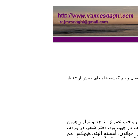
۵ روز از ادعای محمد‌حسن رحیمیان تولیت مسجد «مقدس جمکران» (۱) مبنی بر این که طی سه سال و نیم گذشته خامنه‌ای «بیش از ۱۳ بار
 و خب تضرع و توجه و نماز و همین
 در جیبم بود، دفتر شعر. درآوردم،
گفتم آقاجان این شعر را برای شما گفته ام، می‎خوانم برایتان. شروع کردم شعر را خواندن، آهسته البته. هیچ‎کس هم