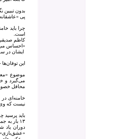
بدون تبیین نگ
پی «عاشقانه»
چرا باید خام
است.
کاظم صدیقی امام جمعه
«احساس می‌کن
ایشان در سه 
این توفان‌ها
موضوع «معاش
می‌‌گیرد و خ
محافل خصوص
خامنه‌ای در
نیست که وی پ
باید پرسید چ
دوران یاد ش
و عکس‌های وی 