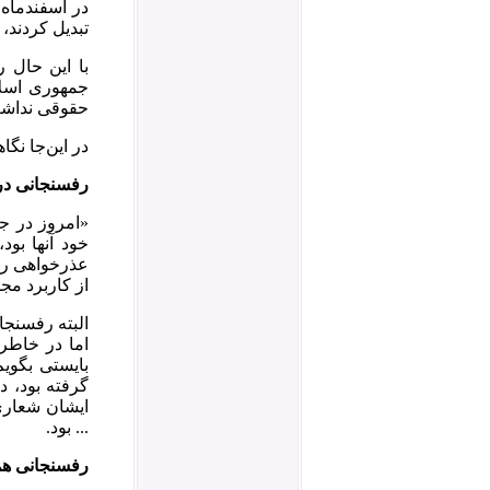
تبدیل کردند،
با این حال 
جمهوری اسلا
حقوقی نداش
در این‌‌جا ن
رفسنجانی در
«امروز در جل
خود آنها بو
عذرخواهی رس
از کاربرد م
البته رفسنجا
اما در خاطر
بایستی بگویم
گرفته بود، 
ایشان شعاری
... بود.
رفسنجانی هم