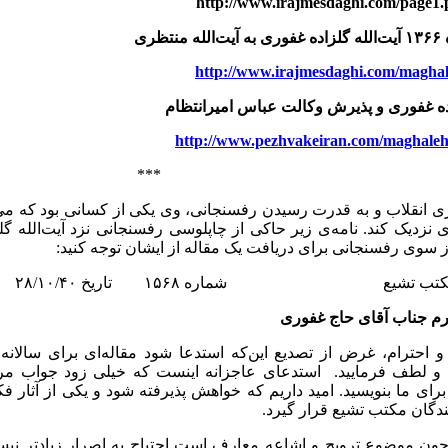
http://www.irajmesdaghi.com/page1
ه
۱۳۶۶
آیت‌الله گلزاده غفوری به ‌آیت‌الله منتظری
http://www.irajmesdaghi.com/maghal
اده غفوری و پذیرش وکالت عباس امیرانتظام
http://www.pezhvakeiran.com/maghaleh
***
ی انقلاب و به قدرت رسیدن رفسنجانی، وی یکی از کسانی بود که می‌کو
 نزدیک کند. نامه‌ی زیر حاکی از چاپلوسی رفسنجانی نزد آیت‌الله گل
 سوی رفسنجانی برای دریافت یک مقاله از ایشان توجه کنید:
کتب تشیع شماره ۱۵۶۸ تاریخ ۲۸/۱۰/۴۰
رم جناب آقای حاج غفوری
 و لطف فرمایید. استدعای عاجزانه اینست که خیلی زود جواب مرق
رای ما بنویسید. امید داریم که خواهش پذیرفته شود و یکی از آثار 
ندگان مکتب تشیع قرار گیرد.
ون موضوع ترویج و اشاعه معارف است احتیاج به اصرار زیادتر نیس