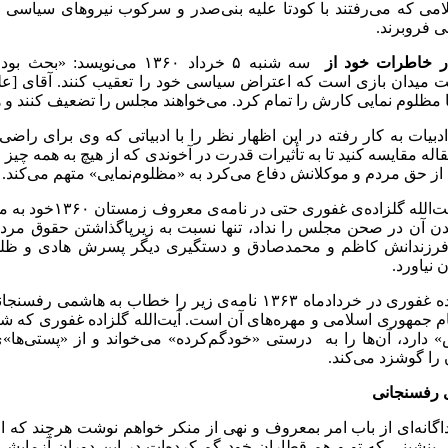
می که می‌رفتند با کودتا علیه بنی‌صدر و سرکوب نیروهای سیاسی 
 فرو‌برند.
ر خاطرات خود از
سه شنبه ۵ خرداد ۱۳۶۰ می‌نوی
ت میدان بازی است که اعتراض سیاسی خود را تعقیب کنند. آقای [عل
ا مظلوم نمایی کارش را تمام کرد. می‌خواهند مجلس را تضعیف کنند و 
ادبیات به کار رفته در این اظهار نظر را با ادبیاتی که وی برای راض
ه مقایسه کنید تا به تأثیرات قدرت در آخوندی که از هیچ به همه چیز رسید
از حق مردم و موکلانش دفاع می‌کرد به «مظلوم‌نمایی» متهم می‌کند.
در حالی‌که آیت‌الله 
ندن آن در صحن مجلس را نداد، تنها نسبت به زیرپاگذاشتن حقوق مرد
فرزندانش کاظم و محمدصادق و دستگیری دیگر پسرش هادی و ظلمی
 نیاورد.
آیت‌الله گلزاده غفوری در خردادماه ۱۳۶۳ نامه‌ی زیر را خطاب
ام جمهوری اسلامی و مهره‌های آن است. آیت‌الله گلزاده غفوری که
دارد، آن‌ها را به درستی «خودگم‌کرده» می‌خواند و از «پستی‌ها»ی
 را گوشزد می‌کند.
 رفسنجانی
داگانه‌ای از باب امر بمعروف و نهی از منکر خواهم نوشت هرچند که 
ل بنشینی که تو و هم قطاران خود گم کرده‌ات در این دوران آزمایشی