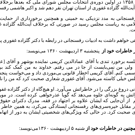
در اسفندماه ۱۳۵۸ در اولین دوره‌ی انتخابات مجلس شورای ملی که بعدها 
 آیت‌الله گلزاده غفوری از استان تهران نفر دهم شد و اکبر هاشمی رفس
رفسنجانی به مدد نزدیکی به خمینی و همچنین برخورداری از حمایت 
می به ریاست مجلس رسید در صورتی که برخلاف آیت‌الله گلزاده غف
ت.
گاهی خواهم داشت به ادبیات رفسنجانی در رابطه با دکتر گلزاده غفوری
 خاطرات خود از
پنجشنبه ۳ اردیبهشت ۱۳۶۰ می‌نویسد:‌
سه برخورد تندی با آقای عمادالدین کریمی نماینده بوشهر و آقای [ع
د، ولی من نمی‌بایست از جا در می رفتم. خداوند به من کمک کند بر
می کنم. آقای کریمی اخطار قانونی بی‌موردی داد و می‌خواست پنجش
جلس خیلی کاسته می‌شود. آقای غفوری شعاری صحبت کرد که من را نا
نی دروغ بزرگی را در خاطراتش می‌آورد. او هیچ‌گاه از دکتر گلزاده
اتش به گونه‌ای جلوه‌ می‌دهد که گویا عذرخواهی کرده است. در مور
 از آن‌جایی که ایشان علاوه بر اجتهاد در فقه، مدرک دکترای حقوق
در مقابل خیره‌سری‌های رفسنجانی ایستادگی می‌کرد، به همین خاطر
 صحبت کرد. در حالی که ویژگی‌های شخصیتی ایشان به دور از اته
چنین در خاطرات خود از
شنبه ۵ اردیبهشت ۱۳۶۰می‌نویسد: