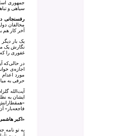
جمهوری اسلا
سیاهی و تباهی
رفسنجانی د
مخالفان دول
آخر کار هم ب
یک بار دیگر 
نگارش یک مقال
غفوری را که 
اجازه‌ی خوا
مورد اعدام 
حرفی به میان
ایشان به نظ
«همقطارانش» 
فاجعه‌بار» آن
«اکبر هاشمی
به تو نامه ج
آیی و به تأم