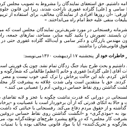
نامه داشتیم. حق استعفای نمایندگان را مشروط به تصویب مجلس کردی
 سامی و [علی] گلزاده غفوری ناراحت شدند، زیرا این قانون جلوی
اورقی: «آن روزها افرادی از نمایندگان مخالف، برای استفاده از 
بلیغات منفی علیه خط امام راه می‌انداختند. »
یشرمانه رفسنجانی در مورد شریف‌ترین نمایندگان مجلس است که می‌
ان بایستند. تصورش را بکنید کلیه منابر، مساجد، نماز‌های جمعه، راد
ن مهندس بازرگان و دکتر سامی و آیت‌الله گلزاده غفوری حتی در 
وق قانونی‌شان را نداشتند.
 خاطرات خود از
پنجشنبه ۱۷ اردیبهشت ۱۳۶۰می‌نویسد:
داشتیم‌ و بحث‌ طرح‌ بنیاد جنگ‌ زدگان‌ تمام‌ نشد. چون‌ یک‌ فوریتی‌ است
ت‌ آقای‌ [علی‌ گلزاده‌] غفوری‌ و خانم‌ [اعظم‌] طالقانی‌ که‌ شعارگونه‌ و 
رخاش‌ کردم‌. باید این‌ حالت‌ پرخاش‌ را ترک‌ کنم‌، خوب ‌نیست‌ و مضر
 کردند. حق‌ با منتقدین‌ است‌ ولی ‌شدت‌ علاقه‌ به‌ پیشرفت‌ کار مجلس
شت‌ گذاشتن‌ روی‌ نقاط حساس‌ دروغین‌، آدم‌ را عصبانی‌ می ‌کنند.»
سنجانی در دورانی که قدرت نداشت چگونه با عجز و لابه تقاضای دری
 حالا به اتکای قدرتی که از آن برخوردار است با عصبانیت و «پرخاش»
ذاشته و از حقوق مردم دفاع می‌کند. رفسنجانی با خباثتی که داشت 
ود به «موذی‌گری» و «انگشت گذاشتن روی نقاط حساس دروغین» 
یشرفت کار مجلس» که در واقع پیشبرد طرح‌های توطئه‌گرانه بود، می‌
ارگونه و تحریک‌کننده» آیا با مواد قانونی مخالف بوده یا با تم