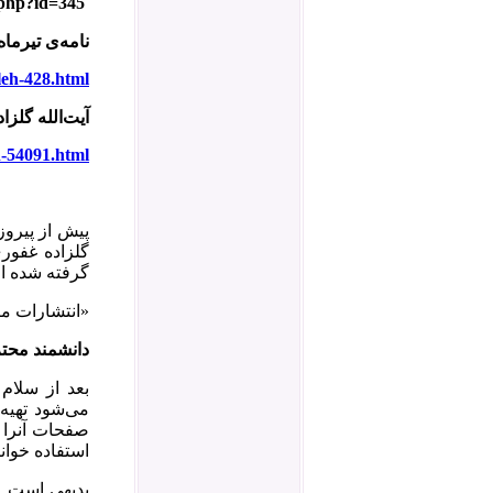
.php?id=345
نامه‌ی تیرما
eh-428.html
آیت‌الله گلز
-54091.html
پیش از پیروز
گلزاده غفوری
گرفته شده از
«انتشارات م
دانشمند محت
می‌شود تهیه
صفحات آنرا ب
استفاده خوان
بدیهی است چ