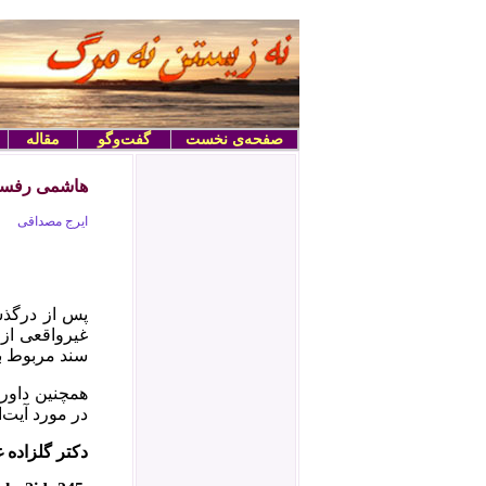
صفحه‌ی نخست
گفت‌وگو
مقاله
هاشمی رفسنجا
ایرج مصداقی
پس از درگذش
غیرواقعی‌ از
سند مربوط به
همچنین داوری
در مورد آیت‌ا
دکتر گلزاده