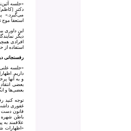
«جلسه آئین‌
دکتر [کاظم]
می‌گیرد.» پ
استعفا موج ت
این داوری ب
دیگر نمایندگ
افرادی همچو
استفاده از حق
رفسنجانی در
«جلسه‌ علنی‌ 
داریم‌. اظهارا
و به‌ آنها پ
بعضی‌ انتقاد
بعضی‌ها و انگ
توجه کنید رف
غفوری داشت و
قانون دست گ
باطن شهره ب
علاقمند به پ
«اظهارات شع