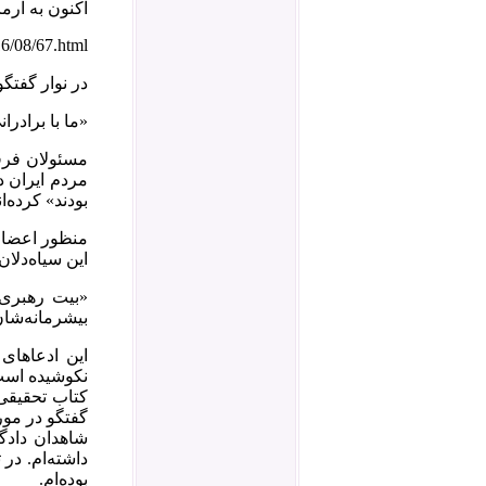
اکنون به آرم
16/08/67.html
در نوار گفتگ
«ما با برادر
مسئولان فرق
مردم ایران دا
بودند» کرده‌ا
منظور اعضای 
این سیاه‌دلان
«بیت رهبری»
بیشرمانه‌شان 
گفتگو در مور
شاهدان دادگا
بوده‌ام.