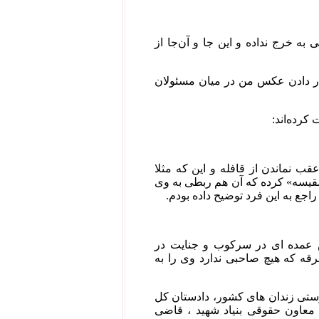
جوی در جهت افشای عوامل کشتار ۶۷ هیچ کوششی به خرج نداده و این جا و آن‌جا از
ار دادن عکس من در میان مسئولان
کرده‌اند:
ین تعهدی به بیان حقایق دهه‌ی ۶۰ ندارد، برای عقب نماندن از قافله و این که مثلا
قیسه» کرده که آن هم ربطی به وی
جع به این فرد توضیح داده بودم.
ش عمده ای در سرکوب و جنایت در
د! حالا این فرقه که هیچ صاحبی ندارد وی را به
تی زندان های کشور، دادستان کل
معاون حقوقی بنیاد شهید ، قاضی