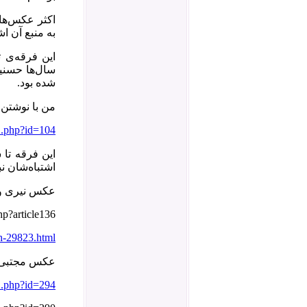
اکثر عکس‌ها
به منبع آن اش
شده بود.
من با نوشتن 
1.php?id=104
این فرقه تا 
اشتباه‌شان نب
عکس نیری و اشراقی دو
hp?article136
h-29823.html
عکس مجتبی حل
1.php?id=294