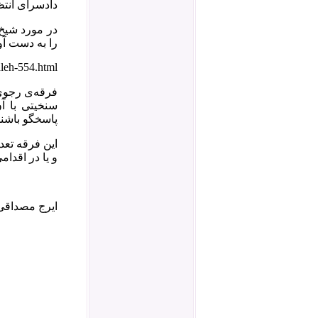
دادسرای انتظ
در مورد شیخ
را به دست آ
leh-554.html
سنخیتی با آن
پاسخگو باشند
و یا در اقدام
ایرج مصداقی جمعه ۲۲