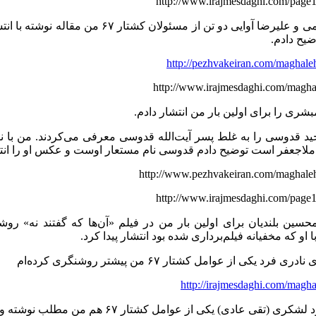
http://www.irajmesdaghi.com/page
در مورد سلیمی و علیرضا آوایی دو تن از مسئ
ضیح دادم.
http://pezhvakeiran.com/maghale
http://www.irajmesdaghi.com/magha
ی را برای اولین بار من انتشار دادم.
ید قدوسی را به غلط پسر آیت‌الله قدوسی معرفی می‌کردند. من با 
ملاجعفر است توضیح دادم قدوسی نام مستعار اوست و عکس او را انتش
http://www.pezhvakeiran.com/maghale
http://www.irajmesdaghi.com/page
حسین بلندیان برای اولین بار من در فیلم «آن‌ها که گفتند نه» رو
او که مخفیانه فیلم‌برداری شده بود انتشار پیدا کرد.
فرد یکی از عوامل کشتار ۶۷ من پیشتر روشنگری کرده‌ام
http://irajmesdaghi.com/magh
قی عادی) یکی از عوامل کشتار ۶۷ هم من مطلب نوشته و نام اصلی او را فاش کرده‌ام