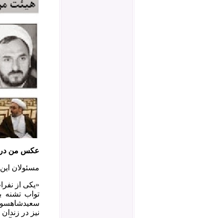
عکس من در 
مسئولان این فر
«یکی از نفرا
تواب تشنه ب
سعیدشاهسوند
نیز در زندان