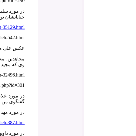
1.php?id=290
جنایاتشان تو
h-35129.html
leh-542.html
عکس علی مبشر
مجاهدین، مج
وی که مجید 
h-32496.html
1.php?id=301
در مورد غلام
گفتگوی من با 
در مورد مهدی نادری 
aleh-387.html
در مورد داوود لشکری (ت