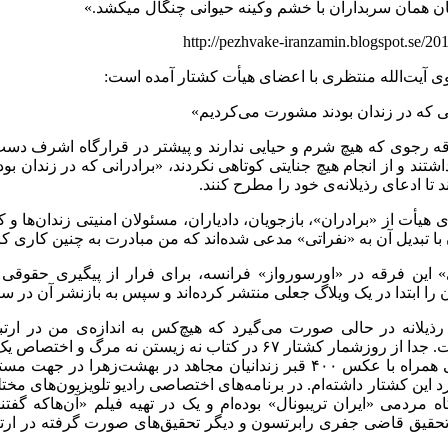
ان همان سربداران با خشم وکینه حیوانی چنگال میکشد.»
http://pezhvake-iranzamin.blogspot.se/20
وی آیت‌الله منتظری با اعضای هیأت کشتار آمده است:‌
انی که در زندان بودند مشورت می‌کردیم»
ه رجوی که هیچ شرم و حیایی ندارند و پیشتر در قرارگاه اشرف دست
شتند و از انجام هیچ جنایتی کوتاهی نکردند، «برادرانی که در زندان بودن
ند تا ادعای رذیلانه‌ی خود را مطرح کنند.
هیأت از «برادران»، بازجویان، دادیاران، مسئولان امنیتی زندان‌ها 
 با تبدیل آن به «نفراتی» مدعی شده‌اند که من مبادرت به چنین کاری کرد
 این فرقه در «اورسورواز» فرانسه، برای فرار از پیگیری حقوقی 
را ابتدا در یک ویلاگ جعلی منتشر کرده‌اند و سپس به بازنشر آن در سایت
نکوشیده است. جدا از روزشمار کشتار ۶۷ در کتاب نه زیستن نه 
کتاب تحقیقی همراه با عکس ۴۰۰ قبر زندانیان مجاهد در بهشت‌زهرا 
د این کشتار داشته‌ام. در برنامه‌‌های اختصاصی رادیو تلویزیون‌های م
ه مردمی «ایران تریبونال» بوده‌ام و یک در تهیه فیلم «آن‌هاکه گف