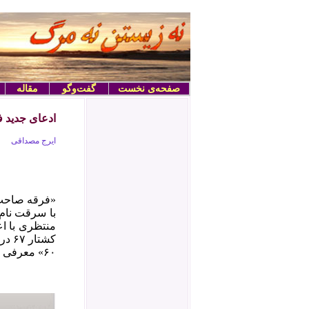
صفحه‌ی نخست
گفت‌وگو
مقاله
ادعای جدید ف
ایرج مصداقی
«فرقه صاحب‌م
با سرقت نام 
کشت
۶۰» معرفی کرده‌اند.