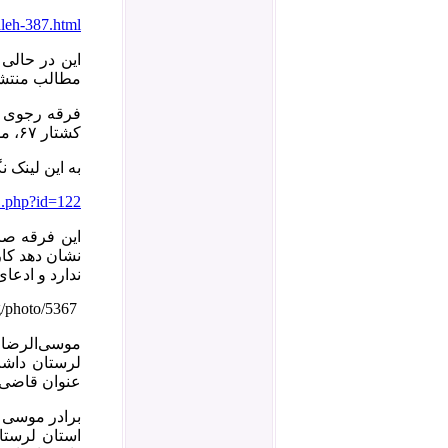
aleh-387.html
مطالب منتشر
فرقه رجوی ب
کشتار ۶۷، مدعی‌ شده‌ است من هم یکی از اعضای هیأت کشتار ۶۷ بوده‌ام.
به این لینک 
1.php?id=122
نشان دهد کا
ندارد و ادعا
http://www.aftabir.com/photoblog/photo/5367
موسی‌الرضا 
عنوان قاضی 
برادر موسی 
استان لرستا