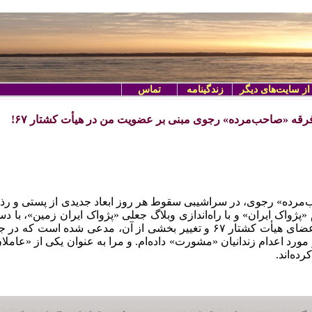
از سایت‌های دیگر
زندگینامه
تماس
رقه «صاحب‌مرده» رجوی مبنی بر عضویت من در هیأت کشتار ۶۷!
رده» رجوی، در سراشیبی سقوط هر روز ابعاد جدیدی از پستی و رذالت
«پژواک ایران» و با راه‌اندازی وبلاگ جعلی «پژواک ایران زمین»، با دس
ار ۶۷ در مورد اعدام زندانیان «مشورت» داده‌ام. و مرا به عنوان یکی از «عام