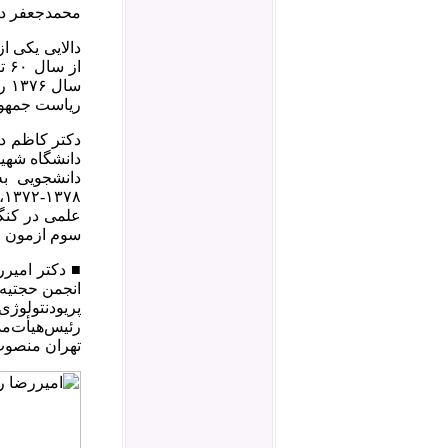
محمدجعفر دا
دالایی یکی ا
ریاست جمهور
دانشگاه شهی
سوم ازمون ورود
■ دکتر امیرر
پریودنتولوژ
تهران منصوب