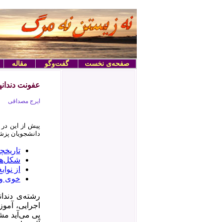
صفحه‌ی نخست
گفت‌وگو
مقاله
عفونت دندان
ایرج مصداقی
پیش از این در
دانشجویان پزشک
تاریخچ
شکل‌ها
از نوا
خوی ول
رشته‌ی دندا
پی می‌آید م