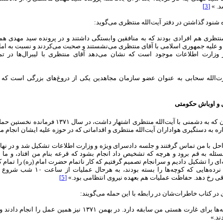
د. »
[3]
 شنود گذاشتن در دفتر آیت‌الله منتظری می‌گوید:‌
نتظری هم افرادی بودند که به منافقین وابستگی داشتند و در پرونده سید مهدی هم
و علیه جمهوری اسلامی با آقای منتظری می‌نشستند و صحبت می‌کردند و نسبت به امام 
وزارت اطلاعات موجود است که نشان می‌دهد آقای منتظری با لیبرال‌ها در ت
ت‌الله سحابی به عنوان عضو سازمان مجاهدین یکی از دروغ‌های بزرگی است که گ
 و اوباش حکومتی
روح‌الله حسینیان که به دشمنی با آیت‌الله منتظ
به دستگیری هواداران آیت‌الله منتظری و اقداماتی که در حوزه علیه ایشان انجام می‌
حل با من تماس گرفتند و جلسه دادسرای ویژه و وزارت اطلاعات تشکیل شد و در نهایت
ه به قم برود و هرچه که تشخیص داد انجام بشود که قرعه بنام من افتاد، و ما در
ی را تشکیل دادیم و سرانجام تصمیم گرفتیم که کار ناتمام حضرت امام (ره) را تمام ک
قی رخ دهد. حفاظت عملیات هم بعهده نیروی انتظامی بود.»
[5]
 در کتاب خاطرات‌شان در رابطه با این حمله می‌گویند:‌
«فرستادن رجاله‌ها برای غارت هستی من سابقه دارد. در بهمن
ند.»