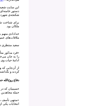
این سایت شعبه ی
دستور خامنه‌ای
شکنجه‌ی شهردار
ملکان بود.
خدادادی متهم بو
ملاقات‌های عمو
سعید منتظری در 
«فرد مذکور متأس
را به جان می‌خ
ادامۀ حیات وی 
از آن‌جایی که 
کردند و نگذاشت
دفاع روح‌الله حسی
حمله مجاهدین در ع
«منتهی تأسف ما
انتخابات یکی از