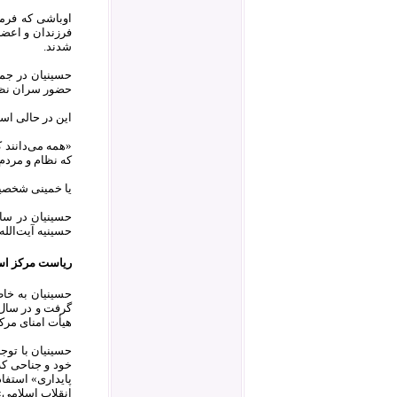
اوباشی که فرما
فرزندان و اعضا
شدند.
حضور سران نظا
این در حالی است که خمینی در نامه ۸ ف
«همه می‌دانند 
که نظام و مردم
یا خمینی شخصیتی
حسینیه آیت‌الله
ریاست مرکز اسن
حسینیان به خاط
هیأت امنای مرک
حسینیان با توجه 
خود و جناحی که 
پایداری» استفا
انقلاب اسلامی» 