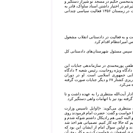
له سیدمحسن حکیم در مسجد نو شیراز دستگیر و
رغم در اختیار داشتن اسناد ساواک، قادر به
انتشار اوراق پرونده خود نیست. واقعیت این است که حسینیان تا شعله‌ور شدن جنبش علیه سلطنت در زمستان ۱۳۵۶ فعالیت سیاسی چندانی
دادستانی کل انقلاب توسط علی قدوسی در مرداد ۱۳۵۸ به تهران رفت و به فعالیت در دادستانی انقلاب مشغول
 سپس مسئول شهرستان‌های دادستانی کل
ا مصطفی پورمحمدی در سازماندهی جنایات این
استان شرکت مسقیم داشت. دادستانی و ریاست دادگستری استان سیستان و بلوچستان، دادستان دادگاه ویژه روحانیت، رئیس شعبه ۴ دادگاه
ایی جمهوری اسلامی است. او در دوران
وزارت ری‌شهری قائم مقام دادستان انقلاب اسلامی در وزارت اطلاعات بود و از این موضع در برنامه‌ریزی کشتار ۶۷ و دیگر جنایات صورت گرفته
می‌کرد.
ار آیت‌الله منتظری را به عهده داشت و تا
فته بود نیز با اتهامات واهی دستگیر کرد.
ه منتظری می‌گوید: «[اوایل تاسیس وزارت
ن را خواست و گفت: حضرت امام فرمودند روی
و البته کمی هم رادیکال داشتم شوکه شدم و
که حالا چه کار کنیم. تصمیاتی هم اخذ شد
 و اولین سوال امام از ایشان این بود که
ستری اصفهان درخواست کردیم و کار روی آن