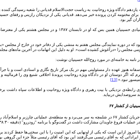
ازدهم دادگاه ویژه روحانیت به ریاست حجت‌الاسلام قدیانی را شعبه رسیدگی کننده به
 برای مختومه کردن پرونده خبر می‌دهد. قدیانی یکی از نزدیکان رازینی و رفقای حسین
ان گیر بود.
برای شناخت شیادی حسینیان همین بس که او در تابستان ۱۳۸۷ و
د که در دوره نمایندگی مجلس هفتم به منشی یکی از دفاتر خود در خارج از مجلس «به 
می مجلس را «درآغوش کشیده است». او به دلیل این اتهامات در آخرین ماه‌های مجلس
نامه به خامنه‌ای در مورد روح‌الله حسینیان نوشت:
فانه هنوز عهده دار مسئولیتی مهم در یک مرکز تاریخ نگاری و اسنادی است و با جرأت
رم که اگر دوستان او در دادگاه ویژه روحانیت پروندۀ اخلاقی شنیع وی را فرمالیته و
میسور نبود.»
[13]
وی رابطه‌ی نزدیکی با بیت رهبری و دادگاه ویژه روحانیت و اطلاعات سپاه داشت بر
ند سروصدایش دربیاید.
نیان از کشتار ۶۷
حسینیان که در جریان کشتار ۶۷ در شلمچه به سر می‌برد و به منطقه‌ی عملیاتی چارزبر و 
ملیات فروغ جاویدان مشارکت داشت در گفت‌وگو با برنامه “رودررو” (دقیقه ۳۸:۳۰) می‌گوید:‌
 امروز ازاین است که یکی از اونهایی که این امنیت را با این سختی‌ها حفظ کردند ب
 ایراداتی که به آقای رئیسی می‌گرفتند این بود که آقای رئیسی مثلاً جزء این گروهی بود