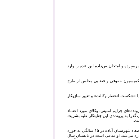
سپرده و امتحان‌پس‌داده این عده را وارد
و کمیسیون حقوقی و قضایی مجلس از طرح
را «شکست انحصار وکالت» و تغییر سازوکار
ره ماده ۴۸ قانون دادرسی کیفری، در پرونده‌های جرایم امنیتی، وکلای مورد اعتماد
گذرا به پرونده‌ی این جنایتکار علیه بشریت
ست.
روح‌الله حسینیان در سال ۱۳۳۴ در شیراز متولد شد. او پس از اتمام تحصیلات متوسطه در روستای صغاد شهرستان آباده در ۱۵ سالگی به حوزه
ه می‌شد. او مدعی است در تابستان سال