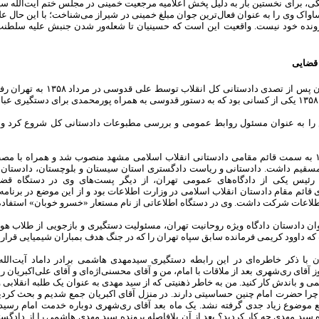
 در ۱۵سالگی، برای نخستین بار به دلیل پخش اعلامیه مرجعیت خمینی در مجلس ختم آیت‌ال
واک وی را به عنوان فعال‌ترین جوان مبلغ خمینی در شیراز می‌شناخت؛ با این حال علی
 قضایی
روح‌الله حسینیان پس از تصدی 
.
را به عنوان مسئول روابط عمومی و بررسی مطبوعات دادستانی کل شروع کرد و
او در سال ۱۳۶۲ به سمت قائم مقامی دادستانی انقلاب اسلامی مشهد منصوب شد و همراه ب
 رئیس یکی از دادگاه‌های عمومی تهران، از دیگر پست‌های وی در دستگاه قض
اعات شرکت داشت. وی در دستگاه اطلاعاتی از نام مستعار «خسرو خوبان» استفاده 
ان دادستان دادگاه ویژه روحانیت تهران، مسئولیت دستگیری و بازجویی از طلاب هواد
ه داوود کریمی فرمانده سابق سپاه تهران را که در جنگ هدف بمباران شیمیایی قرار گر
ان با ذکر خاطره‌ای در این رابطه دستگیری سید‌مهدی هاشمی برادر داماد آیت‌الل
ز آقای ری‌شهری بعد از ملاقات با امام، من و آقای محسنی‌اژه‌ای و آقای علی‌اکبریا
 و باندش کار کنید. من به خاطر ذهنیتی که از سید مهدی به عنوان یک طلبه انقلابی 
را حضرت امام چنین حساسیتی دارند. در منزل آقای اکبریان جمع شدیم و بحث کردیم 
 موضوع زیاد جدی گرفته نشد. یک ماه بعد آقای ری‌شهری دوباره خدمت امام رسیدند
 سید مهدی چه کار کردید؟ بعد از آن بلافاصله پرونده سید مهدی هاشمی را از دادگ