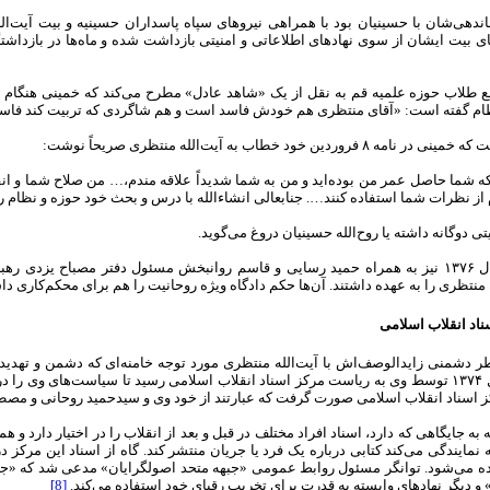
ندهی‌شان با حسینیان بود با همراهی نیروهای سپاه پاسداران حسینیه و بیت آیت‌ا
ی بیت ایشان از سوی نهادهای اطلاعاتی و امنیتی بازداشت شده و ماه‌ها در بازداش
م گفته است:‌ «آقای منتظری هم خودش فاسد است و هم شاگردی که تربیت کند فاسد
روردین خود خطاب به آیت‌الله منتظری صریحاً نوشت:‌
که شما حاصل عمر من بوده‌اید و من به شما شدیداً علاقه مندم،… من صلاح شما و انقل
 از نظرات شما استفاده کنند…. جنابعالی انشاءالله با درس و بحث خود حوزه و نظام 
 دوگانه داشته یا روح‌الله حسینیان دروغ می‌گوید.
حسینیان در سال ۱۳۷۶ نیز به همراه حمید رسایی و قاسم روانبخش مسئول دفتر مصباح یز
 منتظری را به عهده داشتند. آن‌ها حکم دادگاه ویژه روحانیت را هم برای محکم‌کاری داش
اد انقلاب اسلامی
ر دشمنی زایدا‌لوصف‌اش با آیت‌‌الله منتظری مورد توجه خامنه‌ای که دشمن و تهدید 
گرفت و در سال ۱۳۷۴ توسط وی به ریاست مرکز اسناد انقلاب اسلامی رسید تا سیاست‌های وی ر
ز اسناد انقلاب اسلامی صورت گرفت که عبارتند از خود وی و سیدحمید روحانی و مص
به جایگاهی که دارد، اسناد افراد مختلف در قبل و بعد از انقلاب را در اختیار دارد و همی
نمایندگی می‌کند کتابی درباره یک فرد یا جریان منتشر کند. گاه از اسناد این مرکز
ده می‌شود. توانگر مسئول روابط عمومی «جبهه متحد اصولگرایان» مدعی شد که «جبهه
و دیگر نهاد‌های وابسته به قدرت برای تخریب رقبای خود استفاده می‌کند.
[8]