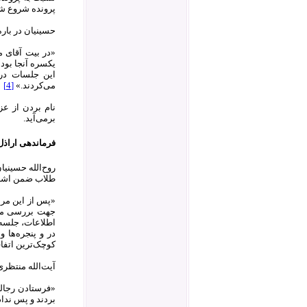
پرونده شروع ش
حسینیان در باره
«در بیت آقای م
یکسره آنجا بود 
این جلسات در 
می‌کردند.»
[4]
نام بردن از عز
برمی‌آید.
فرماندهی اراذل
طلاب ضمن اشاره 
«پس از این مرا
جهت بررسی مسئل
اطلاعات، جلسه‌ا
کوچک‌ترین اتفا
آیت‌الله منتظری
بردند و پس نداد