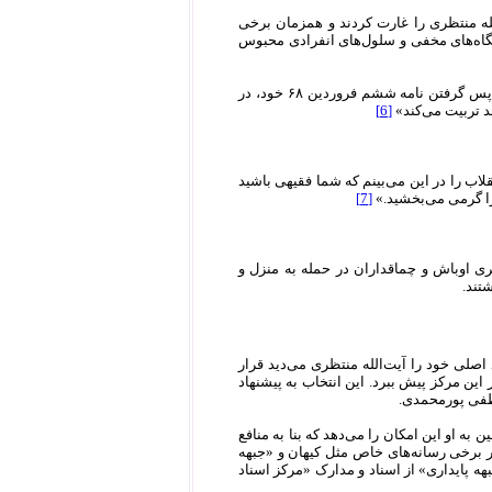
لله منتظری را غارت کردند و همزمان برخی
تگاه‌های مخفی و سلول‌های انفرادی محبوس
حسینیان در جمع طلاب حوزه علمیه قم به نقل از یک «شاهد عادل» ‌مطرح می‌کند که خمینی هنگام پس گرفتن نامه ششم فروردین ۶۸ خود، در
 تربیت می‌کند»
[6]
اب را در این می‌بینم که شما فقیهی باشید
را گرمی می‌بخشید.»
[7]
دی رهبری اوباش و چماقداران در حمله به منزل و
تند.
اصلی خود را آیت‌الله منتظری می‌دید قرار
ا در این مرکز پیش ببرد. این انتخاب به پیشنهاد
طفی پورمحمدی.
ن به او این امکان را می‌دهد که بنا به منافع
 در برخی رسانه‌های خاص مثل کیهان و «جبهه
 پایداری» از اسناد و مدارک «مرکز اسناد