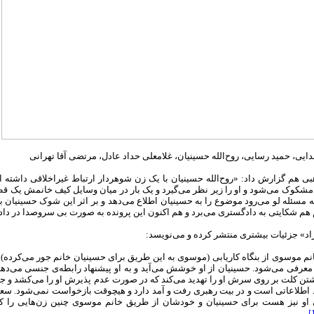
ایی، حمید رسایی، روح‌الله حسینیان، غلامعلی حداد عادل، مرتضی آقا تهرانی
 هم گزارش داد:‌ «روح‌الله حسینیان با یک زن شوهردار ارتباط غیراخلاقی داشته 
وک می‌شود و او را زیر نظر می‌گیرد و یک بار در میان وسایل کیف خانمش یک قطعه چ
که مسئله لو می‌رود موضوع را به حسینیان اطلاع می‌دهد و بر اثر این شوک حسینیان ب
هم شکایتی به دادگستری می‌برد و هم اکنون این پرونده به صورت بی سروصدا در د
اد» جزئیات بیشتری منتشر کرده و می‌نویسد:
م موسوی از بنگاه کاریابی (موسوی به این طریق برای حسینیان خانم جور می‌کرده) به
معرفی می‌شود. حسینیان از او خوشش می‌آید و به او پیشنهاد رابطه‌ی جنسی می‌دهد،
شتن کلت بر روی سرش او را تهدید می‌کند که در صورت عدم پذیرش او را می‌کشد و جن
د اطلاعاتی است و در بیت رهبری رفت و آمد دارد و هیچوقت بازخواست نمی‌شود. سعی
 نیز هست برای حسینیان و خودشان از طریق خانم موسوی چنین زن‌هایی را که برا