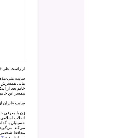
از راست علی فد
سایت ملی-مذهبی
مالی همسرش مشک
خانم بعد از این
همسر این خانم 
سایت «ایران آز
زن با معرفی خان
انقلاب اسلامی 
حسینیان با گذا
می‌کند. می‌گوی
محافظ شخصی او
می‌اندازند.»
[12]